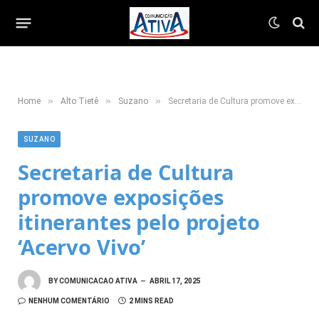
»
»
»
Home
Alto Tietê
Suzano
Secretaria de Cultura promove exposições itinerantes pelo projeto ‘Acervo Vivo’
SUZANO
Secretaria de Cultura
promove exposições
itinerantes pelo projeto
‘Acervo Vivo’
BY
COMUNICACAO ATIVA
ABRIL 17, 2025
NENHUM COMENTÁRIO
2 MINS READ