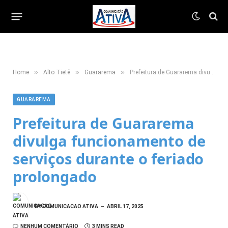
»
»
»
Home
Alto Tietê
Guararema
Prefeitura de Guararema divulga funcionamento de serviços durante o feriado prolongado
GUARAREMA
Prefeitura de Guararema
divulga funcionamento de
serviços durante o feriado
prolongado
BY
COMUNICACAO ATIVA
ABRIL 17, 2025
NENHUM COMENTÁRIO
3 MINS READ