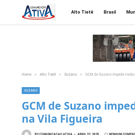
Alto Tietê
Brasil
Mu
»
»
»
Home
Alto Tietê
Suzano
GCM de Suzano impede roubo 
SUZANO
GCM de Suzano imped
na Vila Figueira
BY
COMUNICACAO ATIVA
ABRIL 22, 2025
NENHUM COMEN