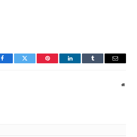
Facebook
Twitter
Pinterest
LinkedIn
Tumblr
Email
Websit