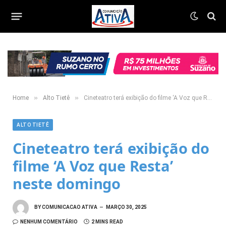
»
»
Home
Alto Tietê
Cineteatro terá exibição do filme ‘A Voz que Resta’ neste domingo
ALTO TIETÊ
Cineteatro terá exibição do
filme ‘A Voz que Resta’
neste domingo
BY
COMUNICACAO ATIVA
MARÇO 30, 2025
NENHUM COMENTÁRIO
2 MINS READ