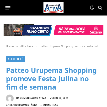
»
»
Home
Alto Tietê
Patteo Urupema Shopping promove Festa Julina no fim de semana
ALTO TIETÊ
Patteo Urupema Shopping
promove Festa Julina no
fim de semana
BY
COMUNICACAO ATIVA
JULHO 28, 2024
NENHUM COMENTÁRIO
2 MINS READ