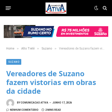
»
»
»
Home
Alto Tietê
Suzano
Vereadores de Suzano fazem vistorias em obras da cidade
SUZANO
Vereadores de Suzano
fazem vistorias em obras
da cidade
BY
COMUNICACAO ATIVA
JUNHO 17, 2026
NENHUM COMENTÁRIO
2 MINS READ