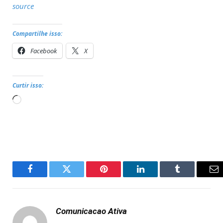
source
Compartilhe isso:
Facebook
X
Curtir isso:
Carregando...
Facebook
Twitter
Pinterest
LinkedIn
Tumblr
Em
Comunicacao Ativa