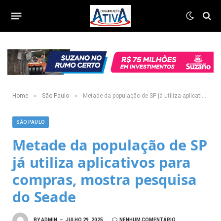
»
»
Home
São Paulo
Metade da população de SP já utiliza aplicativos para compras, mostra pesquisa do Seade
SÃO PAULO
Metade da população de SP
já utiliza aplicativos para
compras, mostra pesquisa
do Seade
BY
ADMIN
JULHO 29, 2025
NENHUM COMENTÁRIO