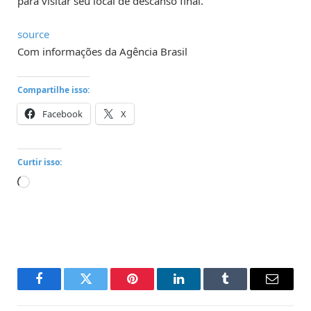
para visitar seu local de descanso final.
source
Com informações da Agência Brasil
Compartilhe isso:
Facebook
X
Curtir isso:
Carregando...
Facebook
Twitter
Pinterest
LinkedIn
Tumblr
Email