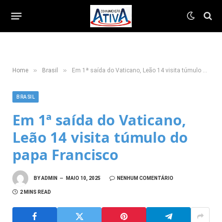
»
»
Home
Brasil
Em 1ª saída do Vaticano, Leão 14 visita túmulo do papa Francisco
BRASIL
Em 1ª saída do Vaticano,
Leão 14 visita túmulo do
papa Francisco
BY
ADMIN
MAIO 10, 2025
NENHUM COMENTÁRIO
2 MINS READ